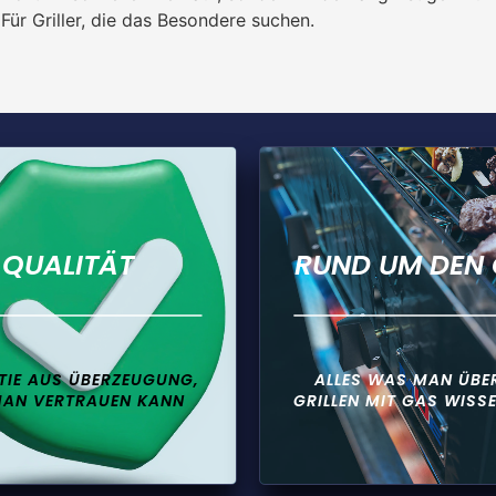
ür Griller, die das Besondere suchen.
QUALITÄT
RUND UM DEN 
IE AUS ÜBERZEUGUNG,
ALLES WAS MAN ÜBE
MAN VERTRAUEN KANN
GRILLEN MIT GAS WISS