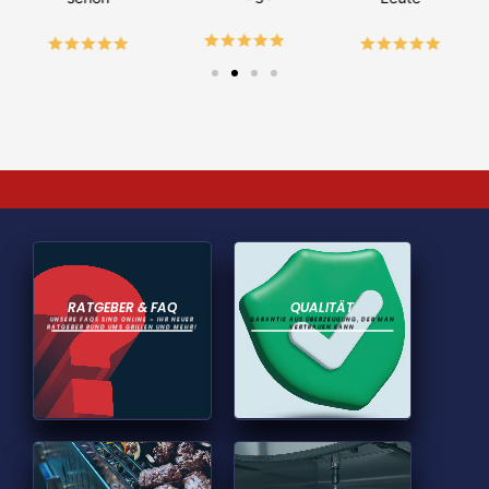
RATGEBER & FAQ
QUALITÄT
UNSERE FAQS SIND ONLINE – IHR NEUER
GARANTIE AUS ÜBERZEUGUNG, DER MAN
RATGEBER RUND UMS GRILLEN UND MEHR!
VERTRAUEN KANN