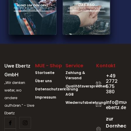
DAS A&O
RUND UM DEN GRILL
ALLES WAS MAN ÜBER DAS GRILLEN MIT
EGAL OB IN DER GASTRONOMIE ODER
GAS WISSEN MUSS
PRIVAT , HYGIENE MUSS SEIN
MUE - Shop
Service
Kontakt
Uwe Ebertz
Startseite
Zahlung &
GmbH
+49
Versand
2772
Über uns
„Wir denken
575
Qualitätsversprechen
Datenschutzerklärung
weiter, wo
380
AGB
Impressum
andere
info@mue-
Wiederrufsbelehrung
aufhören.“ - Uwe
ebertz.de
Ebertz
zur
Dornheck