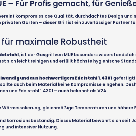
UE – Für Profis gemacht, für Genieß
vereint kompromisslose Qualität, durchdachtes Design und ma
rivaten Garten – dieser Grill ist ein zuverlässiger Partner für
 für maximale Robustheit
delstahl
, ist der Gasgrill von MUE besonders widerstandsfäh
sst sich leicht reinigen und erfüllt höchste hygienische Stand
lwandig und aus hochwertigem Edelstahl 1.4301
gefertigt!
sollte auch beim Material keine Kompromisse eingehen. Deshal
n und Edelstahl 1.4301 – auch bekannt als V2A.
Wärmeisolierung, gleichmäßige Temperaturen und höhere Ener
 und korrosionsbeständig. Dieses Material bewährt sich seit 
ng und intensiver Nutzung.