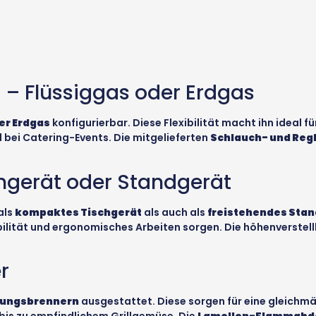
 – Flüssiggas oder Erdgas
er Erdgas
konfigurierbar. Diese Flexibilität macht ihn ideal f
 bei Catering-Events. Die mitgelieferten
Schlauch- und Reg
chgerät oder Standgerät
als
kompaktes Tischgerät
als auch als
freistehendes Sta
bilität und ergonomisches Arbeiten sorgen. Die höhenverstel
r
tungsbrennern
ausgestattet. Diese sorgen für eine gleichm
bis zu empfindlichem Grillgemüse. Die
Lamellen-Flammabd