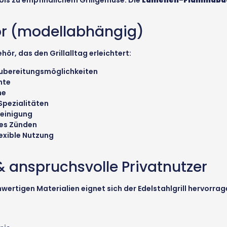
r (modellabhängig)
ör, das den Grillalltag erleichtert:
 Zubereitungsmöglichkeiten
hte
he
-Spezialitäten
Reinigung
les Zünden
lexible Nutzung
& anspruchsvolle Privatnutzer
rtigen Materialien eignet sich der Edelstahlgrill hervorrage