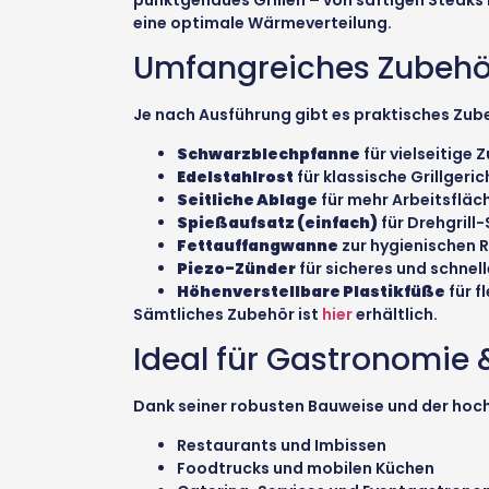
eine optimale Wärmeverteilung.
Umfangreiches Zubehö
Je nach Ausführung gibt es praktisches Zubeh
Schwarzblechpfanne
für vielseitige
Edelstahlrost
für klassische Grillgeric
Seitliche Ablage
für mehr Arbeitsfläc
Spießaufsatz (einfach)
für Drehgrill
Fettauffangwanne
zur hygienischen 
Piezo-Zünder
für sicheres und schnel
Höhenverstellbare Plastikfüße
für f
Sämtliches Zubehör ist
hier
erhältlich.
Ideal für Gastronomie 
Dank seiner robusten Bauweise und der hochwe
Restaurants und Imbissen
Foodtrucks und mobilen Küchen