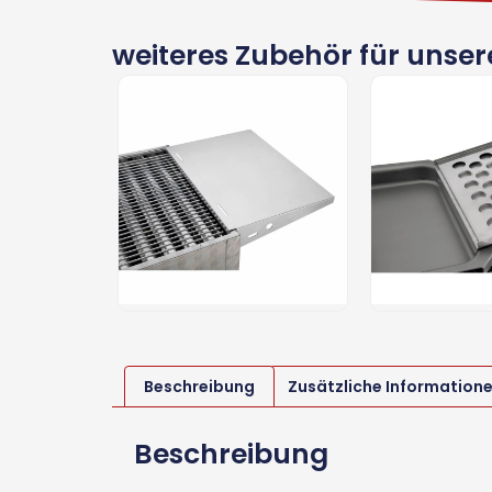
weiteres Zubehör für unsere
er
85,68
€
Seitliche
Fettablaufb
Ablage-Alu
47,60
€
Beschreibung
Zusätzliche Information
Beschreibung