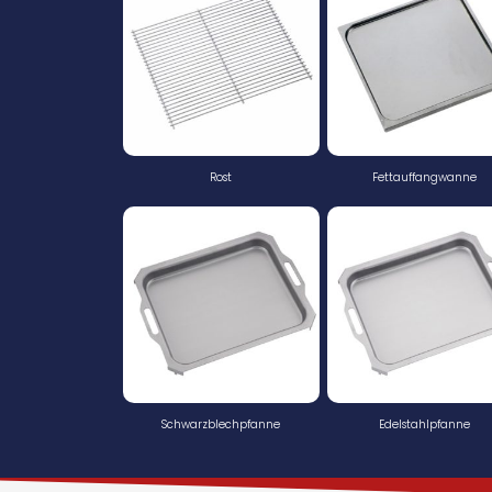
Rost
Fettauffangwanne
Schwarzblechpfanne
Edelstahlpfanne