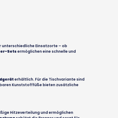
ür unterschiedliche Einsatzorte – ob
ler-Sets
ermöglichen eine schnelle und
ndgerät
erhältlich. Für die Tischvariante sind
lbaren Kunststofffüße bieten zusätzliche
äßige Hitzeverteilung und ermöglichen
eckung
schützt die Brenner und sorgt für