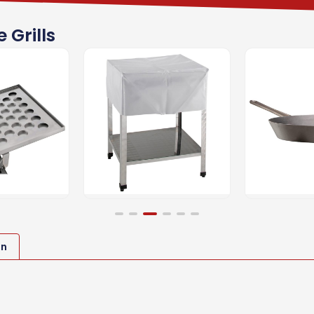
 Grills
Abdeckhaube
Runde
Gußpfann
ab
lech
128,52
€
115,58
€
en