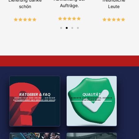
Aufträge.
schön
Leute
RATGEBER & FAQ
QUALITÄT
UNSERE FAQS SIND ONLINE – IHR NEUER
GARANTIE AUS ÜBERZEUGUNG, DER MAN
RATGEBER RUND UMS GRILLEN UND MEHR!
VERTRAUEN KANN