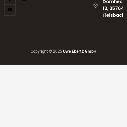
Dornheck
13, 35764
Fleisbach
Copyright © 2025
Uwe Ebertz GmbH