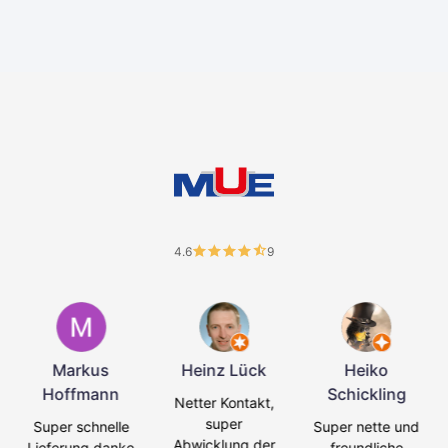
4.6
9
Markus
Heinz Lück
Heiko
Hoffmann
Schickling
Netter Kontakt,
super
Super schnelle
Super nette und
Abwicklung der
Lieferung danke
freundliche