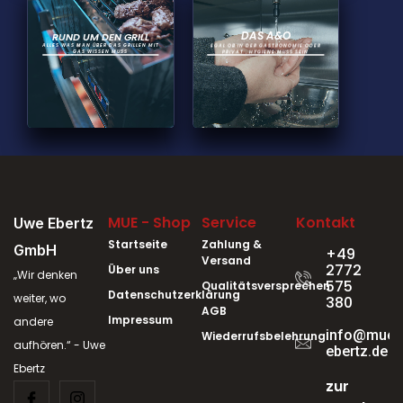
DAS A&O
RUND UM DEN GRILL
ALLES WAS MAN ÜBER DAS GRILLEN MIT
EGAL OB IN DER GASTRONOMIE ODER
GAS WISSEN MUSS
PRIVAT , HYGIENE MUSS SEIN
MUE - Shop
Service
Kontakt
Uwe Ebertz
Startseite
Zahlung &
GmbH
+49
Versand
2772
Über uns
„Wir denken
575
Qualitätsversprechen
Datenschutzerklärung
weiter, wo
380
AGB
Impressum
andere
info@mue-
Wiederrufsbelehrung
aufhören.“ - Uwe
ebertz.de
Ebertz
zur